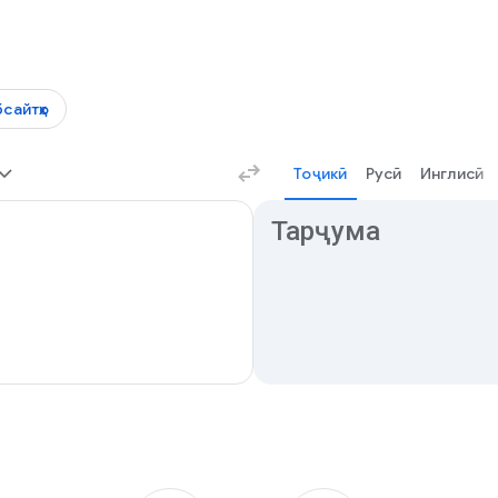
сайтҳо
Тоҷикӣ
Pусӣ
Инглисӣ
Натиҷаҳои тарҷума
Тарҷума