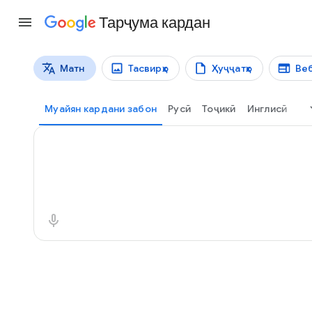
Тарҷума кардан
Матн
Тасвирҳо
Ҳуҷҷатҳо
Веб
Навъҳои тарҷума
Тарҷумаи матн
Муайян кардани забон
Pусӣ
Тоҷикӣ
Инглисӣ
Матни аслӣ