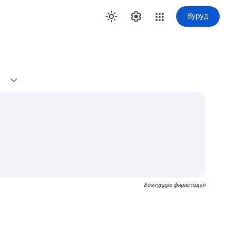
Вуруд
Бозхурдро фиристодан