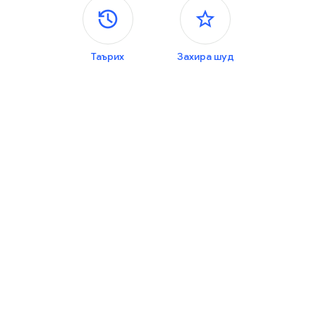
Панелҳои паҳлӯ
Таърих
Захира шуд